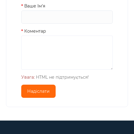
Ваше Iм’я
Коментар
Увага:
HTML не підтримується!
Надіслати