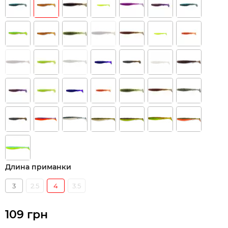
Длина приманки
3
2.5
4
3.5
109 грн