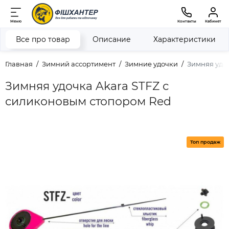
Меню
Контакты
Кабинет
Все про товар
Описание
Характеристики
Главная
Зимний ассортимент
Зимние удочки
Зимняя удо
Зимняя удочка Akara STFZ с
силиконовым стопором Red
Топ продаж