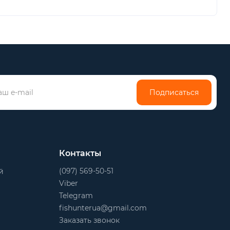
Подписаться
Контакты
(097) 569-50-51
й
Viber
Telegram
fishunterua@gmail.com
Заказать звонок