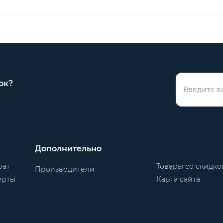
ок?
Дополнительно
рат
Товары со скидко
Производители
ерты
Карта сайта