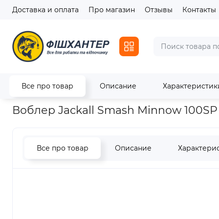
Доставка и оплата
Про магазин
Отзывы
Контакты
Все про товар
Описание
Характеристик
Главная
Приманки
Воблеры
Воблер Jackall Smash Min
Воблер Jackall Smash Minnow 100SP
Все про товар
Описание
Характери