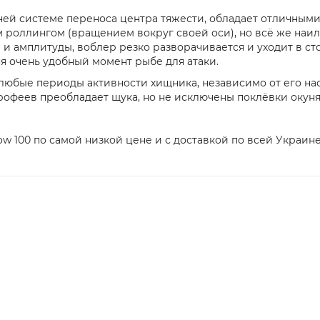
ней системе переноса центра тяжести, обладает отличны
 роллингом (вращением вокруг своей оси), но всё же наил
амплитуды, воблер резко разворачивается и уходит в сторо
я очень удобный момент рыбе для атаки.
 любые периоды активности хищника, независимо от его н
рофеев преобладает щука, но не исключены поклёвки окуня 
ow 100 по самой низкой цене и с доставкой по всей Украине