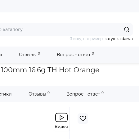
Я ищу, например,
катушка daiwa
0
0
и
Отзывы
Вопрос - ответ
now 100SP 100mm 16.6g TH Hot Orange
 100mm 16.6g TH Hot Orange
0
0
стики
Отзывы
Вопрос - ответ
Видео