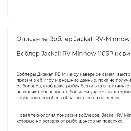
Описание Воблер Jackall RV-Minnow 1
Воблер Jackall RV Minnow 110SP нов
Воблеры Джакал РВ Минноу наверное самая "выстр
правки в её игру и внешние данные, пока не получ
рыболовов, чтоб даже рыбак без опыта в твитчинге
позволяют облавливать большой участок акватории,
затухании способен соблазнить её на поклёвку.
Новая технология покраски воблеров Jackall RV M
которые не оставляют рыбе шансов на подсечке.