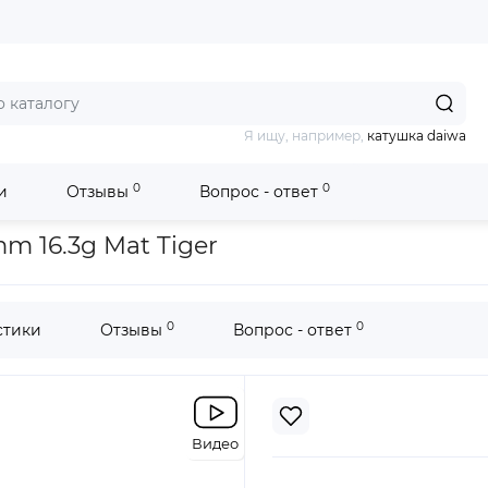
Я ищу, например,
катушка daiwa
0
0
и
Отзывы
Вопрос - ответ
110SP 110mm 16.3g Mat Tiger
m 16.3g Mat Tiger
0
0
стики
Отзывы
Вопрос - ответ
Видео