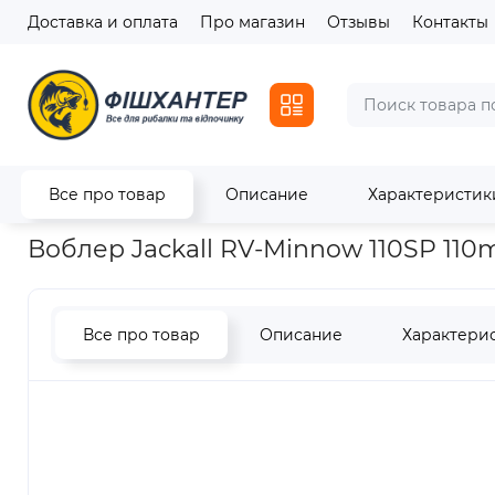
Доставка и оплата
Про магазин
Отзывы
Контакты
Все про товар
Описание
Характеристик
Главная
Приманки
Воблеры
Воблер Jackall RV-Minnow 
Воблер Jackall RV-Minnow 110SP 110m
Все про товар
Описание
Характери