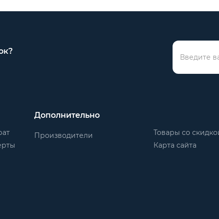
ок?
Дополнительно
рат
Товары со скидко
Производители
ерты
Карта сайта