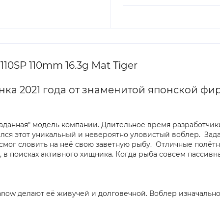
10SP 110mm 16.3g Mat Tiger
инка 2021 года от знаменитой японской фи
аданная" модель компании. Длительное время разработчик
ился этот уникальный и невероятно уловистый воблер. Зад
 смог словить на неё свою заветную рыбу. Отличные полётн
 в поисках активного хищника. Когда рыба совсем пассивна
innow делают её живучей и долговечной. Воблер изначаль