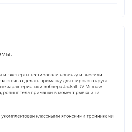
рмы.
и и эксперты тестировали новинку и вносили
ача стояла сделать приманку для широкого круга
ые характеристики воблера Jackall RV Minnow
, ролинг тела приманки в момент рывка и на
но укомплектован классными японскими тройниками