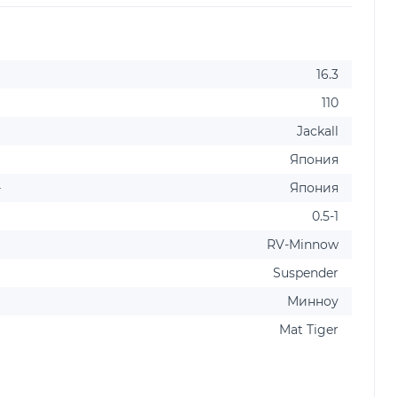
16.3
110
Jackall
Япония
-
Япония
0.5-1
RV-Minnow
Suspender
Минноу
Mat Tiger