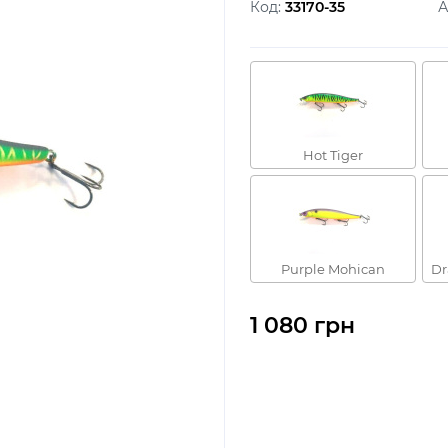
Код:
33170-35
А
Hot Tiger
Purple Mohican
Dr
1 080 грн