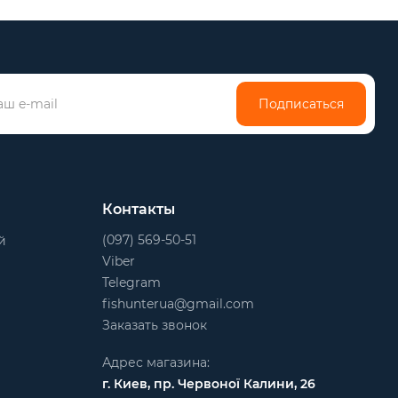
Подписаться
Контакты
(097) 569-50-51
й
Viber
Telegram
fishunterua@gmail.com
Заказать звонок
Адрес магазина:
г. Киев, пр. Червоної Калини, 26