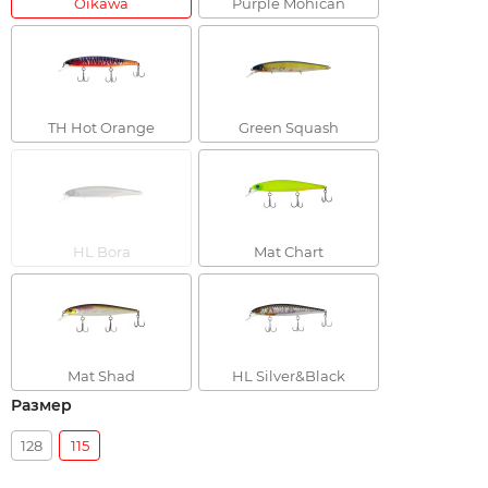
Oikawa
Purple Mohican
TH Hot Orange
Green Squash
HL Bora
Mat Chart
Mat Shad
HL Silver&Black
Размер
128
115