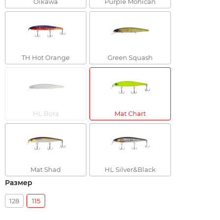
Oikawa
Purple Mohican
TH Hot Orange
Green Squash
HL Bora
Mat Chart
Mat Shad
HL Silver&Black
Размер
128
115