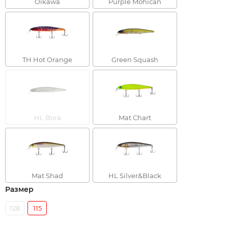
Oikawa
Purple Mohican
TH Hot Orange
Green Squash
HL Bora
Mat Chart
Mat Shad
HL Silver&Black
Размер
128
115