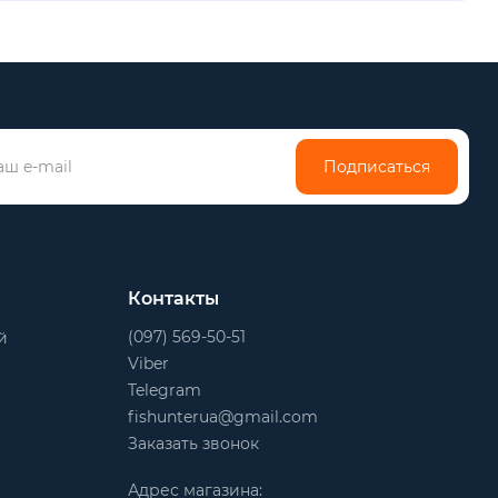
Подписаться
Контакты
(097) 569-50-51
й
Viber
Telegram
fishunterua@gmail.com
Заказать звонок
Адрес магазина: