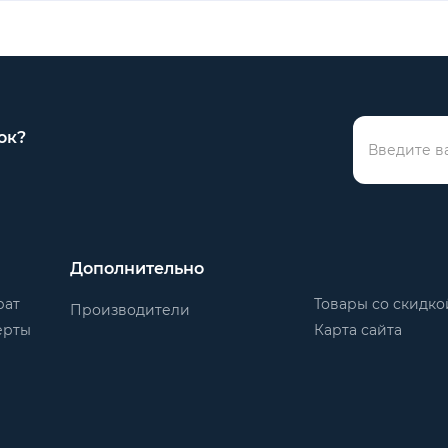
ок?
Дополнительно
рат
Товары со скидко
Производители
ерты
Карта сайта