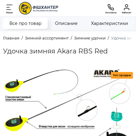
Меню
Контакты
Кабинет
Все про товар
Описание
Характеристики
Главная
Зимний ассортимент
Зимние удочки
Удочка зим
Удочка зимняя Akara RBS Red
Топ продаж