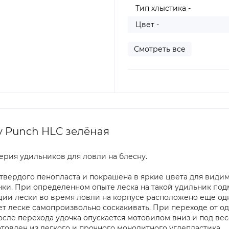
Тип хлыстика -
Цвет -
Смотреть все
y Punch HLC зелёная
серия удильников для ловли на блесну.
твердого пенопласта и покрашена в яркие цвета для видимо
чки. При определенном опыте леска на такой удильник подм
ации лески во время ловли на корпусе расположено еще од
ет леске самопроизвольно соскакивать. При переходе от од
осле перехода удочка опускается мотовилом вниз и под ве
отовлен из легкого и прочного монолитного углепластика.