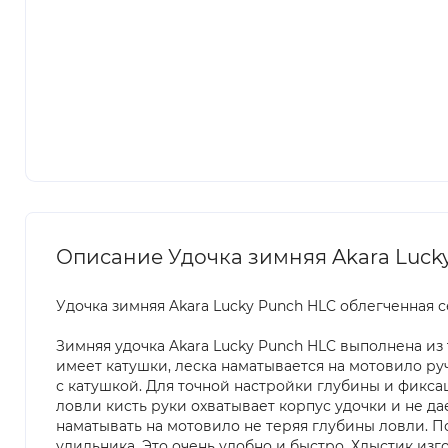
Описание Удочка зимняя Akara Luck
Удочка зимняя Akara Lucky Punch HLC облегченная 
Зимняя удочка Akara Lucky Punch HLC выполнена из 
имеет катушки, леска наматывается на мотовило ру
с катушкой. Для точной настройки глубины и фикс
ловли кисть руки охватывает корпус удочки и не да
наматывать на мотовило не теряя глубины ловли. П
удильника. Это очень удобно и быстро. Хлыстик изг