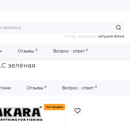
Я ищу, например,
катушка daiwa
0
0
и
Отзывы
Вопрос - ответ
имняя Akara Lucky Punch HLC зелёная
LC зелёная
0
0
стики
Отзывы
Вопрос - ответ
Топ продаж