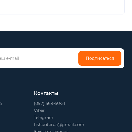
Подписаться
Контакты
(097) 569-50-51
й
Viber
Telegram
fishunterua@gmail.com
Заказать звонок