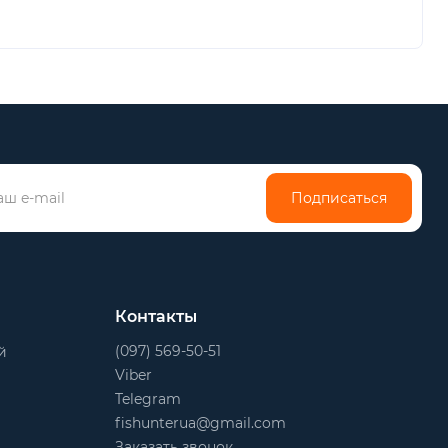
Подписаться
Контакты
(097) 569-50-51
й
Viber
Telegram
fishunterua@gmail.com
Заказать звонок