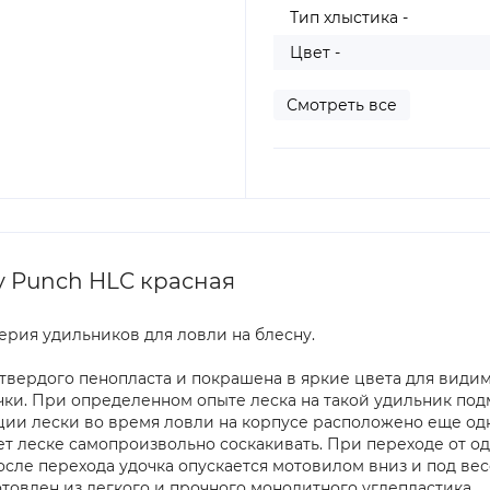
Тип хлыстика -
Цвет -
Смотреть все
y Punch HLC красная
серия удильников для ловли на блесну.
твердого пенопласта и покрашена в яркие цвета для видимо
чки. При определенном опыте леска на такой удильник подм
ации лески во время ловли на корпусе расположено еще од
ет леске самопроизвольно соскакивать. При переходе от од
осле перехода удочка опускается мотовилом вниз и под ве
отовлен из легкого и прочного монолитного углепластика.