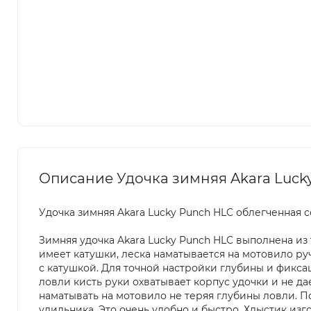
Описание Удочка зимняя Akara Luck
Удочка зимняя Akara Lucky Punch HLC облегченная 
Зимняя удочка Akara Lucky Punch HLC выполнена из 
имеет катушки, леска наматывается на мотовило ру
с катушкой. Для точной настройки глубины и фикс
ловли кисть руки охватывает корпус удочки и не да
наматывать на мотовило не теряя глубины ловли. П
удильника. Это очень удобно и быстро. Хлыстик изг