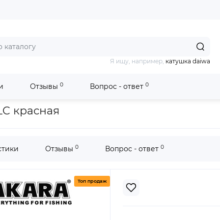
Я ищу, например,
катушка daiwa
0
0
и
Отзывы
Вопрос - ответ
имняя Akara Lucky Punch HLC красная
LC красная
0
0
стики
Отзывы
Вопрос - ответ
Топ продаж