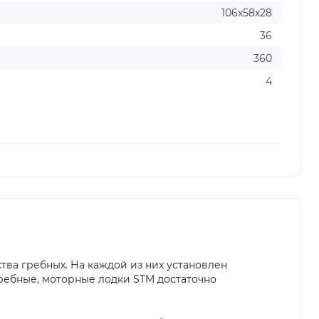
106x58x28
36
360
4
ва гребных. На каждой из них установлен
гребные, моторные лодки STM достаточно