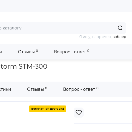
Я ищу, например,
воблер
0
0
и
Отзывы
Вопрос - ответ
 лодка Aqua-Storm STM-300
Storm STM-300
0
0
стики
Отзывы
Вопрос - ответ
Бесплатная доставка