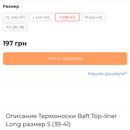
Размер
XL (46-47)
L (44-45)
S (39-41)
M (42-43)
XS (36-38)
197 грн
Нет в наличии
Нашли дешевле?
Описание Термоноски Baft Top-liner
Long размер S (39-41)