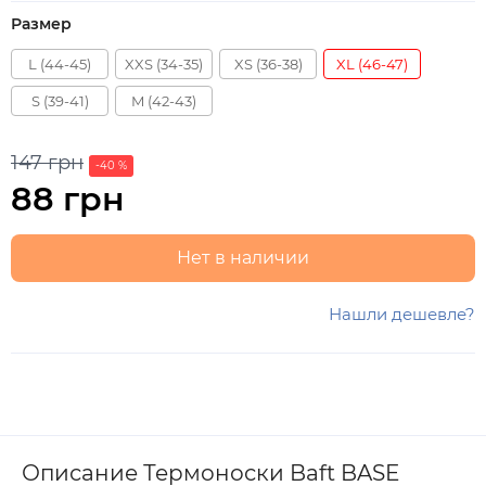
Размер
L (44-45)
XXS (34-35)
XS (36-38)
XL (46-47)
S (39-41)
M (42-43)
147 грн
-40 %
88 грн
Нет в наличии
Нашли дешевле?
Описание Термоноски Baft BASE