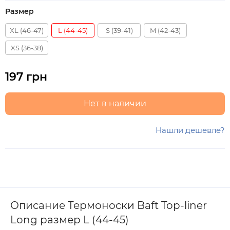
Размер
XL (46-47)
L (44-45)
S (39-41)
M (42-43)
XS (36-38)
197 грн
Нет в наличии
Нашли дешевле?
Описание Термоноски Baft Top-liner
Long размер L (44-45)