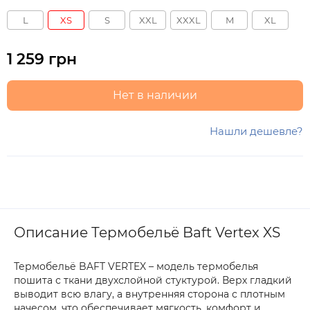
L
XS
S
XXL
XXXL
M
XL
1 259 грн
Нет в наличии
Нашли дешевле?
Описание Термобельё Baft Vertex XS
Термобельё BAFT VERTEX – модель термобелья
пошита с ткани двухслойной стуктурой. Верх гладкий
выводит всю влагу, а внутренняя сторона с плотным
начесом, что обеспечивает мягкость, комфорт и