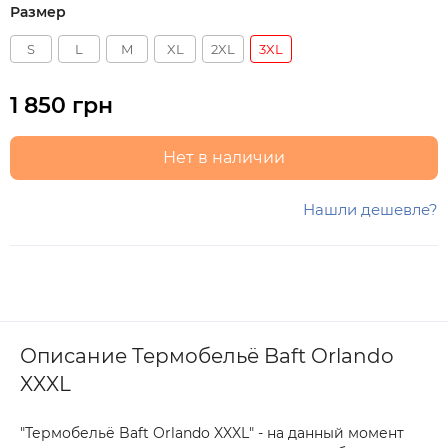
Размер
S
L
M
XL
2XL
3XL
1 850 грн
Нет в наличии
Нашли дешевле?
Описание Термобельё Baft Orlando
XXXL
"Термобельё Baft Orlando XXXL" - на данный момент