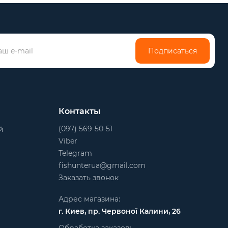
Подписаться
Контакты
(097) 569-50-51
й
Viber
Telegram
fishunterua@gmail.com
Заказать звонок
Адрес магазина:
г. Киев, пр. Червоної Калини, 26