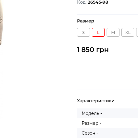
Код:
26545-98
Размер
S
L
M
XL
1 850 грн
Характеристики
Модель -
Размер -
Сезон -