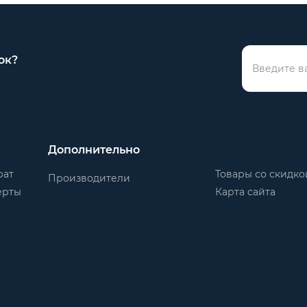
ок?
Дополнительно
рат
Товары со скидко
Производители
ерты
Карта сайта