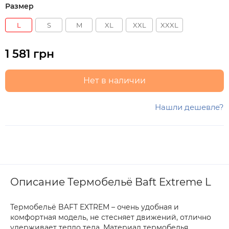
Размер
L
S
M
XL
XXL
XXXL
1 581 грн
Нет в наличии
Нашли дешевле?
Описание Термобельё Baft Extreme L
Термобельё BAFT EXTREM – очень удобная и
комфортная модель, не стесняет движений, отлично
удерживает тепло тела. Материал термобелья