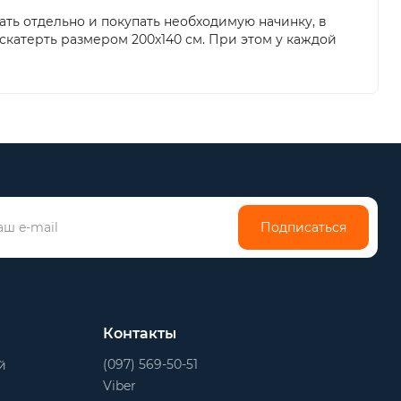
ь отдельно и покупать необходимую начинку, в
 скатерть размером 200х140 см. При этом у каждой
Подписаться
Контакты
(097) 569-50-51
й
Viber