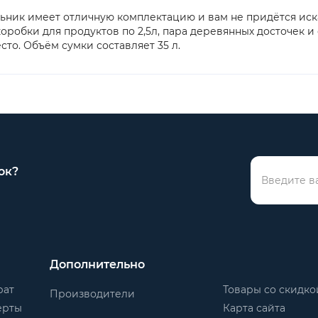
ик имеет отличную комплектацию и вам не придётся искат
коробки для продуктов по 2,5л, пара деревянных досточек и
то. Объём сумки составляет 35 л.
ок?
Дополнительно
рат
Товары со скидко
Производители
ерты
Карта сайта