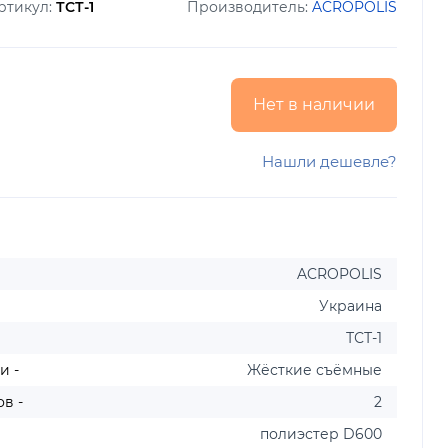
ртикул:
ТСТ-1
Производитель:
ACROPOLIS
Нет в наличии
Нашли дешевле?
ACROPOLIS
Украина
ТСТ-1
и -
Жёсткие съёмные
в -
2
полиэстер D600