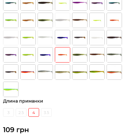
Длина приманки
3
2.5
4
3.5
109 грн