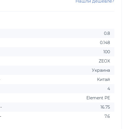
Нашли дешевле?
0.8
0.148
100
ZEOX
Украина
-
Китай
4
Element PE
-
16.75
-
7.6