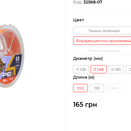
Код:
32568-07
Цвет
Темно-зеленый
Флуоресцентно-оранжевы
Тёмно-зелёный
Диаметр (мм)
0.128
0.148
0.165
0
Длина (м)
100
150
1000
165 грн