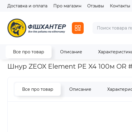
Доставка и оплата
Про магазин
Отзывы
Контакты
Все про товар
Описание
Характеристик
Главная
Лески / Шнуры
Шнуры
Шнур ZEOX Element PE 
Шнур ZEOX Element PE X4 100м OR #
Все про товар
Описание
Характери