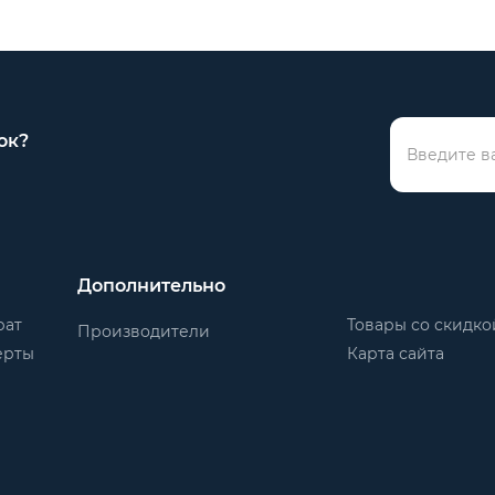
ок?
Дополнительно
рат
Товары со скидко
Производители
ерты
Карта сайта