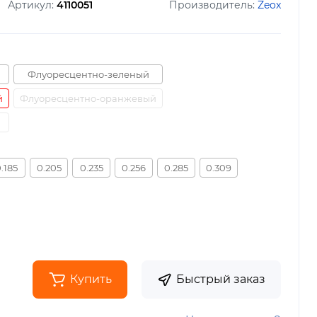
Артикул:
4110051
Производитель:
Zeox
Флуоресцентно-зеленый
й
Флуоресцентно-оранжевый
.185
0.205
0.235
0.256
0.285
0.309
Купить
Быстрый заказ