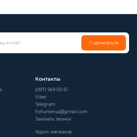
Подписаться
Контакты
(097) 569-50-51
й
Viber
Telegram
fishunterua@gmail.com
Заказать звонок
Адрес магазина: