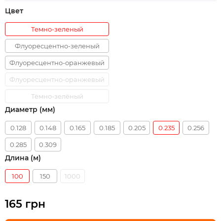
Цвет
Темно-зеленый
Флуоресцентно-зеленый
Флуоресцентно-оранжевый
Флуоресцентно-оранжевый
Тёмно-зелёный
Диаметр (мм)
0.128
0.148
0.165
0.185
0.205
0.235
0.256
0.285
0.309
Длина (м)
100
150
1000
165 грн