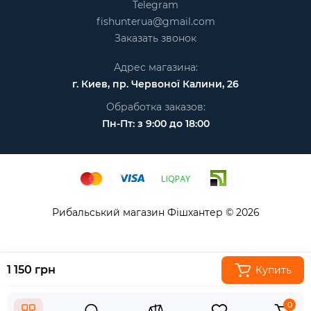
Telegram
fishunterua@gmail.com
Заказать звонок
Адрес магазина:
г. Киев, пр. Червоної Калини, 26
Обработка заказов:
Пн-Пт: з 9:00 до 18:00
Рибальський магазин Фішхантер © 2026
1 150 грн
Купить
0