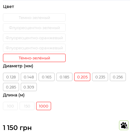
Цвет
Темно-зеленый
Флуоресцентно-зеленый
Флуоресцентно-оранжевый
Флуоресцентно-оранжевый
Тёмно-зелёный
Диаметр (мм)
0.128
0.148
0.165
0.185
0.205
0.235
0.256
0.285
0.309
Длина (м)
100
150
1000
1 150 грн
5