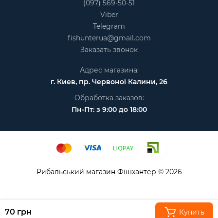
(097) 569-50-51
Viber
Telegram
fishunterua@gmail.com
Заказать звонок
Адрес магазина:
г. Киев, пр. Червоної Калини, 26
Обработка заказов:
Пн-Пт: з 9:00 до 18:00
Рибальський магазин Фішхантер © 2026
70 грн
Купить