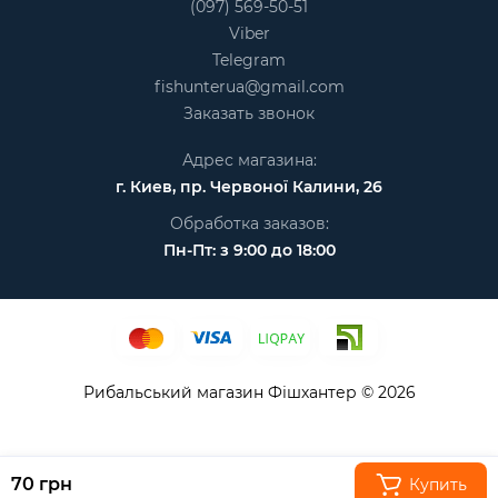
(097) 569-50-51
Viber
Telegram
fishunterua@gmail.com
Заказать звонок
Адрес магазина:
г. Киев, пр. Червоної Калини, 26
Обработка заказов:
Пн-Пт: з 9:00 до 18:00
Рибальський магазин Фішхантер © 2026
70 грн
Купить