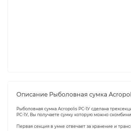
Описание Рыболовная сумка Acropoli
Рыболовная сумка Acropolis РС-1У сделана трехсекц
РС-1У, Вы получаете сумку которую можно скомбин
Первая секция в умке отвечает за хранение и тран