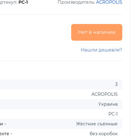
ртикул:
РС-1
Производитель:
ACROPOLIS
Нет в наличии
Нашли дешевле?
3
ACROPOLIS
Украина
РС-1
и -
Жёсткие съёмные
кте -
без коробок