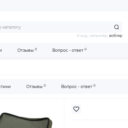
Я ищу, например,
воблер
0
0
и
Отзывы
Вопрос - ответ
Acropolis РС-1
0
0
стики
Отзывы
Вопрос - ответ