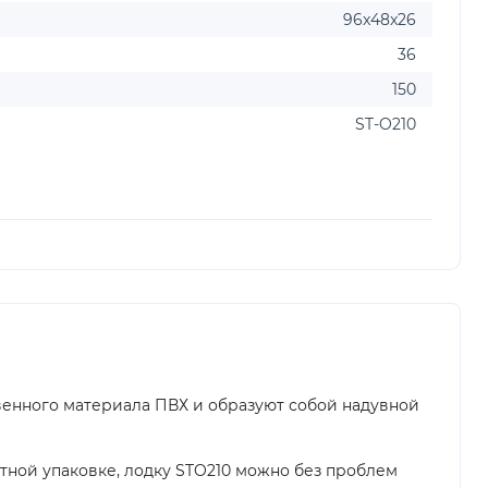
96x48x26
36
150
ST-O210
венного материала ПВХ и образуют собой надувной
итной упаковке, лодку STO210 можно без проблем