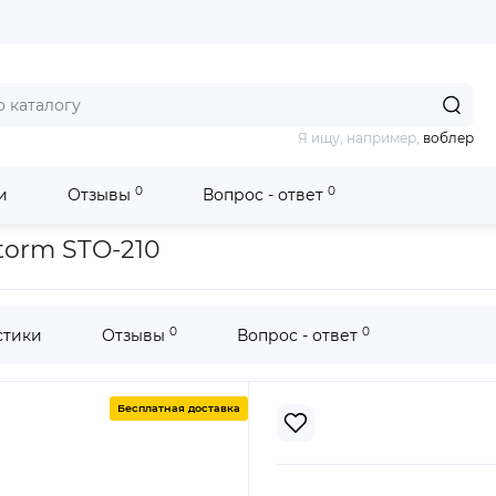
Я ищу, например,
воблер
0
0
и
Отзывы
Вопрос - ответ
одка Aqua-Storm STO-210
torm STO-210
0
0
стики
Отзывы
Вопрос - ответ
Бесплатная доставка