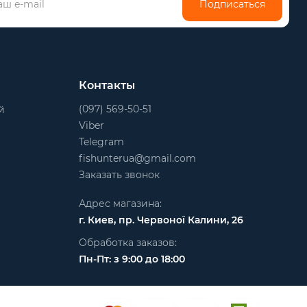
Подписаться
Контакты
(097) 569-50-51
й
Viber
Telegram
fishunterua@gmail.com
Заказать звонок
Адрес магазина:
г. Киев, пр. Червоної Калини, 26
Обработка заказов:
Пн-Пт: з 9:00 до 18:00