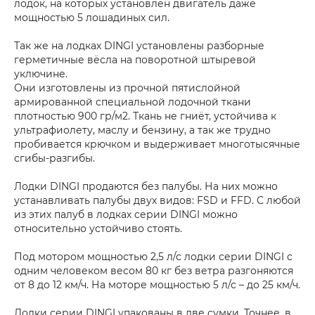
лодок, на которых установлен двигатель даже
мощностью 5 лошадиных сил.
Так же на лодках DINGI установлены разборные
герметичные вёсла на поворотной штыревой
уключине.
Они изготовлены из прочной пятислойной
армированной специальной лодочной ткани
плотностью 900 гр/м2. Ткань не гниёт, устойчива к
ультрафиолету, маслу и бензину, а так же трудно
пробивается крючком и выдерживает многотысячные
сгибы-разгибы.
Лодки DINGI продаются без палубы. На них можно
устанавливать палубы двух видов: FSD и FFD. С любой
из этих палуб в лодках серии DINGI можно
относительно устойчиво стоять.
Под мотором мощностью 2,5 л/с лодки серии DINGI с
одним человеком весом 80 кг без ветра разгоняются
от 8 до 12 км/ч. На моторе мощностью 5 л/с – до 25 км/ч.
Лодки серии DINGI упакованы в две сумки. Точнее, в