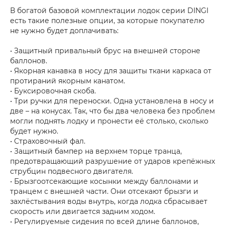
В богатой базовой комплектации лодок серии DINGI
есть такие полезные опции, за которые покупателю
не нужно будет доплачивать:
• Защитный привальный брус на внешней стороне
баллонов.
• Якорная канавка в носу для защиты ткани каркаса от
протираний якорным канатом.
• Буксировочная скоба.
• Три ручки для переноски. Одна установлена в носу и
две – на конусах. Так, что бы два человека без проблем
могли поднять лодку и пронести её столько, сколько
будет нужно.
• Страховочный фал.
• Защитный бампер на верхнем торце транца,
предотвращающий разрушение от ударов крепёжных
струбцин подвесного двигателя.
• Брызгоотсекающие косынки между баллонами и
транцем с внешней части. Они отсекают брызги и
захлёстывания воды внутрь, когда лодка сбрасывает
скорость или двигается задним ходом.
• Регулируемые сидения по всей длине баллонов,