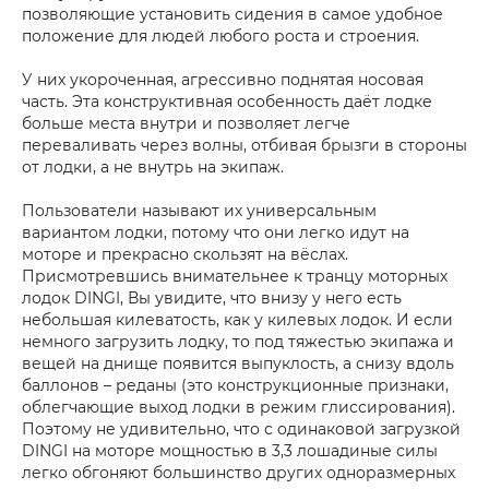
позволяющие установить сидения в самое удобное
положение для людей любого роста и строения.
У них укороченная, агрессивно поднятая носовая
часть. Эта конструктивная особенность даёт лодке
больше места внутри и позволяет легче
переваливать через волны, отбивая брызги в стороны
от лодки, а не внутрь на экипаж.
Пользователи называют их универсальным
вариантом лодки, потому что они легко идут на
моторе и прекрасно скользят на вёслах.
Присмотревшись внимательнее к транцу моторных
лодок DINGI, Вы увидите, что внизу у него есть
небольшая килеватость, как у килевых лодок. И если
немного загрузить лодку, то под тяжестью экипажа и
вещей на днище появится выпуклость, а снизу вдоль
баллонов – реданы (это конструкционные признаки,
облегчающие выход лодки в режим глиссирования).
Поэтому не удивительно, что с одинаковой загрузкой
DINGI на моторе мощностью в 3,3 лошадиные силы
легко обгоняют большинство других одноразмерных