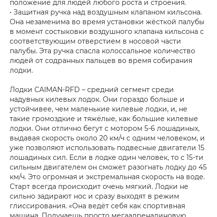
положение для людей любого роста и строения.
• Защитная ручка над воздушным клапаном кильсона.
Она незаменима во время установки жёсткой палубы
в момент состыковки воздушного клапана кильсона с
соответствующим отверстием в носовой части
палубы. Эта ручка спасла колоссальное количество
людей от содранных пальцев во время собирания
лодки.
Лодки CAIMAN-RFD – средний сегмент среди
надувных килевых лодок. Они гораздо больше и
устойчивее, чем маленькие килевые лодки, и, не
такие громоздкие и тяжёлые, как большие килевые
лодки. Они отлично бегут с мотором 5-6 лошадиных,
выдавая скорость около 20 км/ч с одним человеком, и
уже позволяют использовать подвесные двигатели 15
лошадиных сил. Если в лодке один человек, то с 15-ти
сильным двигателем он сможет разогнать лодку до 45
км/ч. Это огромная и экстремальная скорость на воде.
Старт всегда происходит очень мягкий. Лодки не
сильно задирают нос и сразу выходят в режим
глиссирования. «Она ведёт себя как спортивная
машина. Получаешь просто мегаадреналиновую