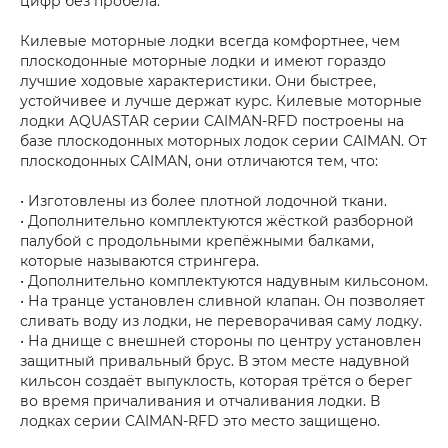
цифр без пробела.
Килевые моторные лодки всегда комфортнее, чем
плоскодонные моторные лодки и имеют гораздо
лучшие ходовые характеристики. Они быстрее,
устойчивее и лучше держат курс. Килевые моторные
лодки AQUASTAR серии CAIMAN-RFD построены на
базе плоскодонных моторных лодок серии CAIMAN. От
плоскодонных CAIMAN, они отличаются тем, что:
• Изготовлены из более плотной лодочной ткани.
• Дополнительно комплектуются жёсткой разборной
палубой с продольными крепёжными балками,
которые называются стрингера.
• Дополнительно комплектуются надувным кильсоном.
• На транце установлен сливной клапан. Он позволяет
сливать воду из лодки, не переворачивая саму лодку.
• На днище с внешней стороны по центру установлен
защитный привальный брус. В этом месте надувной
кильсон создаёт выпуклость, которая трётся о берег
во время причаливания и отчаливания лодки. В
лодках серии CAIMAN-RFD это место защищено.