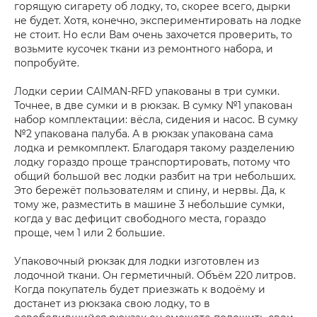
горящую сигарету об лодку, то, скорее всего, дырки
не будет. Хотя, конечно, экспериментировать на лодке
не стоит. Но если Вам очень захочется проверить, то
возьмите кусочек ткани из ремонтного набора, и
попробуйте.
Лодки серии CAIMAN-RFD упакованы в три сумки.
Точнее, в две сумки и в рюкзак. В сумку №1 упакован
набор комплектации: вёсла, сидения и насос. В сумку
№2 упакована палуба. А в рюкзак упакована сама
лодка и ремкомплект. Благодаря такому разделению
лодку гораздо проще транспортировать, потому что
общий большой вес лодки разбит на три небольших.
Это бережёт пользователям и спину, и нервы. Да, к
тому же, разместить в машине 3 небольшие сумки,
когда у вас дефицит свободного места, гораздо
проще, чем 1 или 2 большие.
Упаковочный рюкзак для лодки изготовлен из
лодочной ткани. Он герметичный. Объём 220 литров.
Когда покупатель будет приезжать к водоёму и
достанет из рюкзака свою лодку, то в