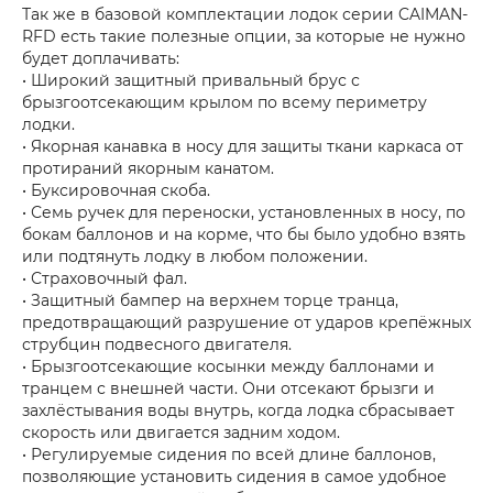
Так же в базовой комплектации лодок серии CAIMAN-
RFD есть такие полезные опции, за которые не нужно
будет доплачивать:
• Широкий защитный привальный брус с
брызгоотсекающим крылом по всему периметру
лодки.
• Якорная канавка в носу для защиты ткани каркаса от
протираний якорным канатом.
• Буксировочная скоба.
• Семь ручек для переноски, установленных в носу, по
бокам баллонов и на корме, что бы было удобно взять
или подтянуть лодку в любом положении.
• Страховочный фал.
• Защитный бампер на верхнем торце транца,
предотвращающий разрушение от ударов крепёжных
струбцин подвесного двигателя.
• Брызгоотсекающие косынки между баллонами и
транцем с внешней части. Они отсекают брызги и
захлёстывания воды внутрь, когда лодка сбрасывает
скорость или двигается задним ходом.
• Регулируемые сидения по всей длине баллонов,
позволяющие установить сидения в самое удобное