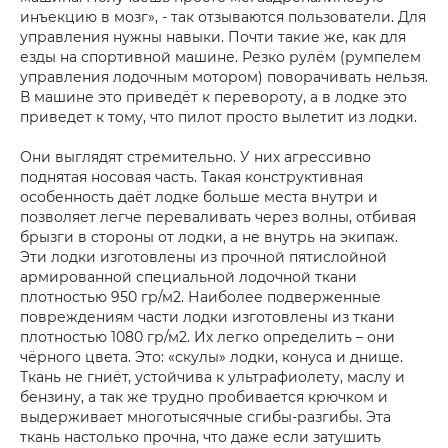
инъекцию в мозг», - так отзываются пользователи. Для
управления нужны навыки. Почти такие же, как для
езды на спортивной машине. Резко рулём (румпелем
управления лодочным мотором) поворачивать нельзя.
В машине это приведёт к перевороту, а в лодке это
приведет к тому, что пилот просто вылетит из лодки.
Они выглядят стремительно. У них агрессивно
поднятая носовая часть. Такая конструктивная
особенность даёт лодке больше места внутри и
позволяет легче переваливать через волны, отбивая
брызги в стороны от лодки, а не внутрь на экипаж.
Эти лодки изготовлены из прочной пятислойной
армированной специальной лодочной ткани
плотностью 950 гр/м2. Наиболее подверженные
повреждениям части лодки изготовлены из ткани
плотностью 1080 гр/м2. Их легко определить – они
чёрного цвета. Это: «скулы» лодки, конуса и днище.
Ткань не гниёт, устойчива к ультрафиолету, маслу и
бензину, а так же трудно пробивается крючком и
выдерживает многотысячные сгибы-разгибы. Эта
ткань настолько прочна, что даже если затушить