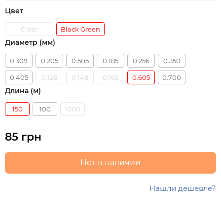
Цвет
Clear
Black Green
Диаметр (мм)
0.309
0.205
0.505
0.185
0.256
0.350
0.405
0.128
0.148
0.165
0.605
0.700
Длина (м)
150
100
1000
85 грн
Нет в наличии
Нашли дешевле?