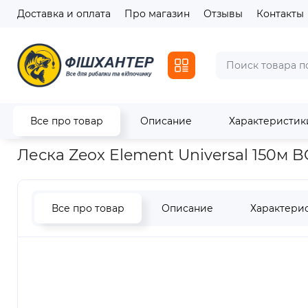
Доставка и оплата
Про магазин
Отзывы
Контакты
Все про товар
Описание
Характеристик
Главная
Лески / Шнуры
Лески
Леска Zeox Element Unive
Леска Zeox Element Universal 150м 
Все про товар
Описание
Характери