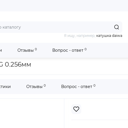
Я ищу, например,
катушка daiwa
0
0
и
Отзывы
Вопрос - ответ
rsal 150м BG 0.256мм
BG 0.256мм
0
0
стики
Отзывы
Вопрос - ответ