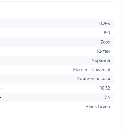
0.256
150
Zeox
Китай
-
Украина
Element Universal
Универсальная
-
16.32
-
7.4
Black Green