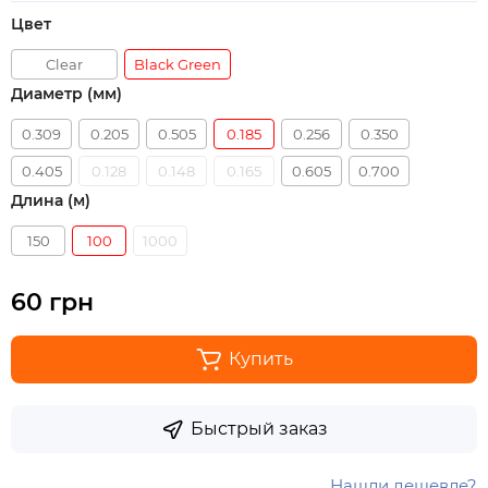
Цвет
Clear
Black Green
Диаметр (мм)
0.309
0.205
0.505
0.185
0.256
0.350
0.405
0.128
0.148
0.165
0.605
0.700
Длина (м)
150
100
1000
60 грн
Купить
Быстрый заказ
Нашли дешевле?