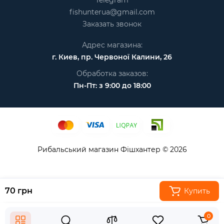
Telegram
fishunterua@gmail.com
Заказать звонок
Адрес магазина:
г. Киев, пр. Червоної Калини, 26
Обработка заказов:
Пн-Пт: з 9:00 до 18:00
Рибальський магазин Фішхантер © 2026
70 грн
Купить
0