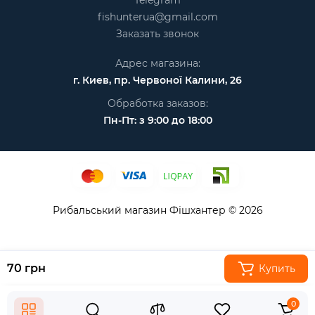
Telegram
fishunterua@gmail.com
Заказать звонок
Адрес магазина:
г. Киев, пр. Червоної Калини, 26
Обработка заказов:
Пн-Пт: з 9:00 до 18:00
Рибальський магазин Фішхантер © 2026
70 грн
Купить
0