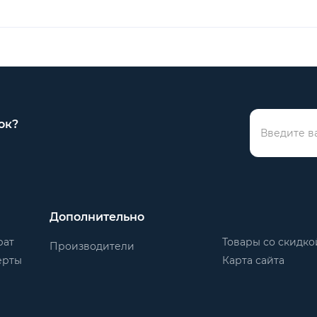
ок?
Дополнительно
рат
Товары со скидко
Производители
ерты
Карта сайта