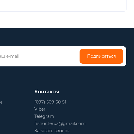
Подписаться
Контакты
(097) 569-50-51
й
Viber
Telegram
fishunterua@gmail.com
Заказать звонок