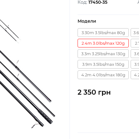
Код:
17450-35
Модели
3.30m 3.5lbs/max 80g
3.
2.4m 3.0lbs/max 120g
2
3.3m 3.25lbs/max 130g
3.
3.9m 3.5lbs/max 150g
3.
4.2m 4.0lbs/max 180g
4.
2 350 грн