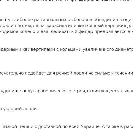
 мечту наиболее рациональных рыболовов объединив в один
я ловли плотвы, леща, карасика или же мощный карповик 
обходимое колено и ваш деликатный фидер превращается 
фидерными квивертипами с кольцами увеличенного диаметр
амечательно подойдёт для речной ловли на сильном течении
ное удилище полупараболического строя, отличающееся вы
 и условий ловли.
 низкой цене и с доставкой по всей Украине. А также в рас