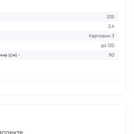
205
2.4
Карповик 3
до 120
на (см) -
90
мплекте.