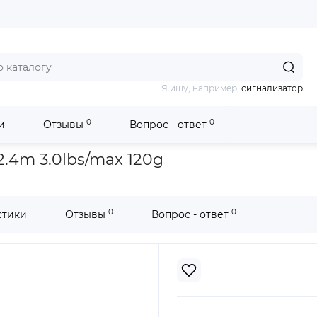
Я ищу, например,
сигнализатор
0
0
и
Отзывы
Вопрос - ответ
x Double 2.4m 3.0lbs/max 120g
.4m 3.0lbs/max 120g
0
0
стики
Отзывы
Вопрос - ответ