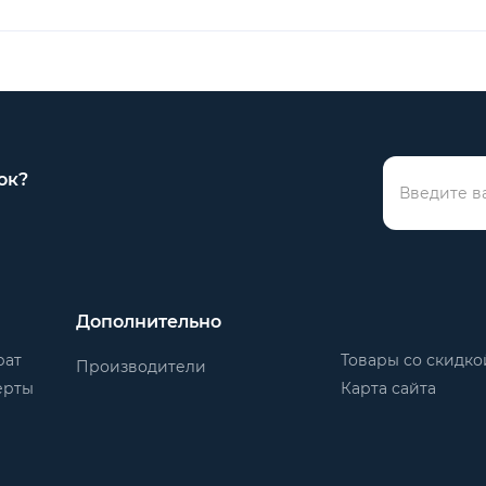
ок?
Дополнительно
рат
Товары со скидко
Производители
ерты
Карта сайта