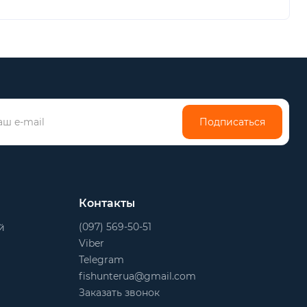
Подписаться
Контакты
(097) 569-50-51
й
Viber
Telegram
fishunterua@gmail.com
Заказать звонок