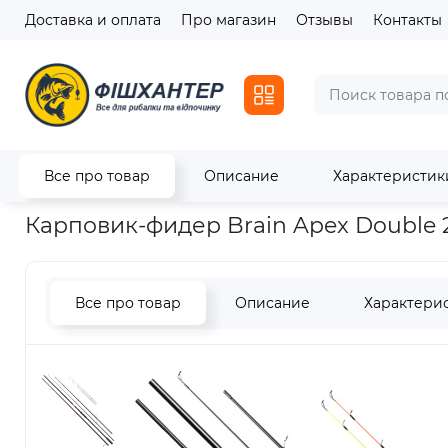
Доставка и оплата
Про магазин
Отзывы
Контакты
Все про товар
Описание
Характеристик
Главная
Удилища
Фидерные
Карповик-фидер Brain Ape
Карповик-фидер Brain Apex Double 2
Все про товар
Описание
Характери