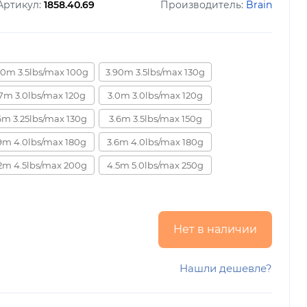
Артикул:
1858.40.69
Производитель:
Brain
60m 3.5lbs/max 100g
3.90m 3.5lbs/max 130g
.7m 3.0lbs/max 120g
3.0m 3.0lbs/max 120g
6m 3.25lbs/max 130g
3.6m 3.5lbs/max 150g
9m 4.0lbs/max 180g
3.6m 4.0lbs/max 180g
2m 4.5lbs/max 200g
4.5m 5.0lbs/max 250g
Нет в наличии
Нашли дешевле?