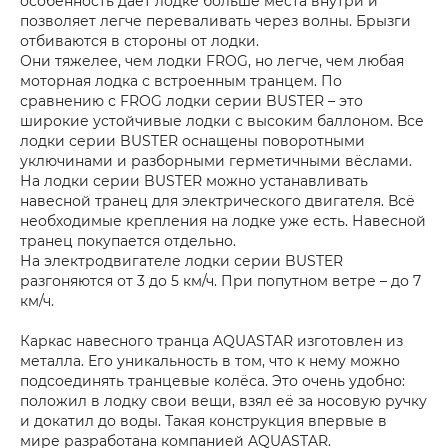
особенность даёт лодке больше места внутри и
позволяет легче переваливать через волны. Брызги
отбиваются в стороны от лодки.
Они тяжелее, чем лодки FROG, но легче, чем любая
моторная лодка с встроенным транцем. По
сравнению с FROG лодки серии BUSTER – это
широкие устойчивые лодки с высоким баллоном. Все
лодки серии BUSTER оснащены поворотными
уключинами и разборными герметичными вёслами.
На лодки серии BUSTER можно устанавливать
навесной транец для электрического двигателя. Всё
необходимые крепления на лодке уже есть. Навесной
транец покупается отдельно.
На электродвигателе лодки серии BUSTER
разгоняются от 3 до 5 км/ч. При попутном ветре – до 7
км/ч.
Каркас навесного транца AQUASTAR изготовлен из
металла. Его уникальность в том, что к нему можно
подсоединять транцевые колёса. Это очень удобно:
положил в лодку свои вещи, взял её за носовую ручку
и докатил до воды. Такая конструкция впервые в
мире разработана компанией AQUASTAR.