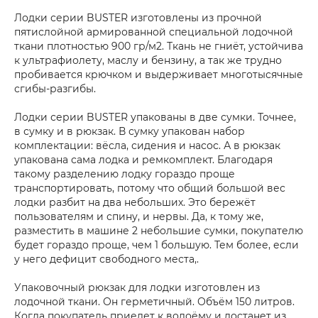
Лодки серии BUSTER изготовлены из прочной
пятислойной армированной специальной лодочной
ткани плотностью 900 гр/м2. Ткань не гниёт, устойчива
к ультрафиолету, маслу и бензину, а так же трудно
пробивается крючком и выдерживает многотысячные
сгибы-разгибы.
Лодки серии BUSTER упакованы в две сумки. Точнее,
в сумку и в рюкзак. В сумку упакован набор
комплектации: вёсла, сидения и насос. А в рюкзак
упакована сама лодка и ремкомплект. Благодаря
такому разделению лодку гораздо проще
транспортировать, потому что общий большой вес
лодки разбит на два небольших. Это бережёт
пользователям и спину, и нервы. Да, к тому же,
разместить в машине 2 небольшие сумки, покупателю
будет гораздо проще, чем 1 большую. Тем более, если
у него дефицит свободного места,.
Упаковочный рюкзак для лодки изготовлен из
лодочной ткани. Он герметичный. Объём 150 литров.
Когда покупатель приедет к водоёму и достанет из