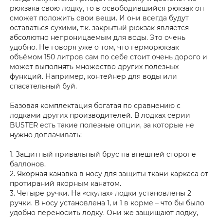
рюкзака свою лодку, то в освободившийся рюкзак он
сможет положить свои вещи. И они всегда будут
оставаться сухими, т.к. закрытый рюкзак является
абсолютно непроницаемым для воды. Это очень
удобно. Не говоря уже о том, что герморюкзак
объёмом 150 литров сам по себе стоит очень дорого и
может выполнять множество других полезных
функций. Например, контейнер для воды или
спасательный буй.
Базовая комплектация богатая по сравнению с
лодками других производителей. В лодках серии
BUSTER есть такие полезные опции, за которые не
нужно доплачивать:
1. Защитный привальный брус на внешней стороне
баллонов.
2. Якорная канавка в носу для защиты ткани каркаса от
протираний якорным канатом.
3. Четыре ручки. На «скулах» лодки установлены 2
ручки. В носу установлена 1, и 1 в корме – что бы было
удобно переносить лодку. Они же защищают лодку,