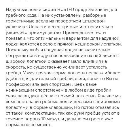
Надувные лодки серии BUSTER предназначены для
гребного хода. На них установлены разборные
герметичные вёсла на поворотной штыревой
уключине. Лопасти вёсел прямые и относительно
узкие. Это преимущество. Проведенные тесты
показали, что оптимальным вариантом для надувной
лодки является весло с прямой неширокой лопаткой.
Поскольку любая надувная лодка незначительно
погружается в воду и использование на ней весел с
широкой лопаткой оказывает мало влияния на
скорость, но существенно усиливает усталость
гребца. Узкая прямая форма лопасти весла наиболее
удобна для длительной гребли, если, конечно Вы не
профессиональный спортсмен. Ведь даже
начинающим спортсменам в любом виде гребли
сначала выдают вёсла с прямой лопастью. Раньше мы
комплектовали гребные лодки вёслами с широкими
лопастями в форме «ладошки». Но потом отказались
от такой комплектации, так как руки гребца устают в
течение первых 10 минут, и дальше он грести уже
нормально не может.