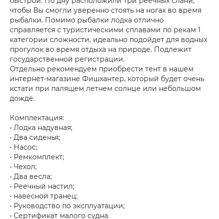
быстрой. По дну расположили три реечных слани,
чтобы Вы смогли уверенно стоять на ногах во время
рыбалки. Помимо рыбалки лодка отлично
справляется с туристическими сплавами по рекам 1
категории сложности, идеально подойдет для водных
прогулок во время отдыха на природе. Подлежит
государственной регистрации.
Отдельно рекомендуем приобрести тент в нашем
интернет-магазине Фишхантер, который будет очень
кстати при палящем летнем солнце или небольшом
дожде.
Комплектация:
• Лодка надувная;
• Два сиденья;
• Насос;
• Ремкомплект;
• Чехол;
• Два весла;
• Реечный настил;
• навесной транец;
• Руководство по эксплуатации;
• Сертификат малого судна.