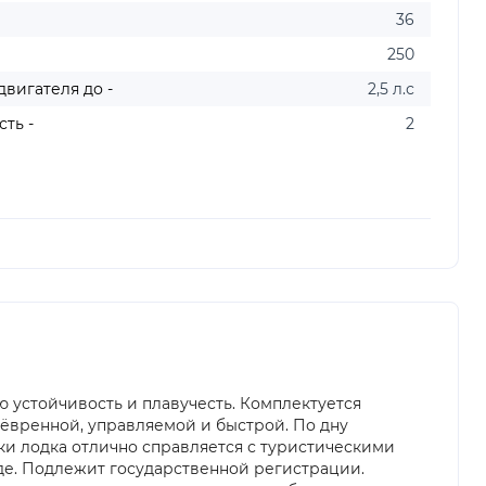
36
250
вигателя до -
2,5 л.с
ть -
2
 устойчивость и плавучесть. Комплектуется
анёвренной, управляемой и быстрой. По дну
ки лодка отлично справляется с туристическими
оде. Подлежит государственной регистрации.