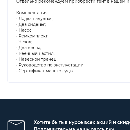
Отдельно рекомендуем приобрести тент в нашем и
Комплектация:
• Лодка надувная;
• Два сиденья;
• Насос;
• Ремкомплект;
• Чехол;
• Два весла;
• Реечный настил;
• Навесной транец;
• Руководство по эксплуатации;
• Сертификат малого судна.
Хотите быть в курсе всех акций и скид
Подпишитесь на нашу рассылку