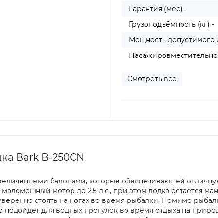
Гарантия (мес) -
Грузоподъёмность (кг) -
Мощность допустимого д
Пасажировместительнос
Смотреть все
ка Bark В-250СN
увеличенными балонами, которые обеспечивают ей отличную
 маломощный мотор до 2,5 л.с., при этом лодка остается м
уверенно стоять на ногах во время рыбалки. Помимо рыбал
о подойдет для водных прогулок во время отдыха на прир