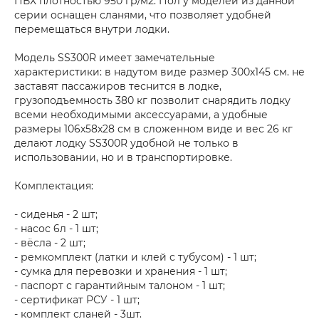
ПВХ плотностью 950 гр/м2. Пол у моделей из данной
серии оснащен сланями, что позволяет удобней
перемещаться внутри лодки.
Модель SS300R имеет замечательные
характеристики: в надутом виде размер 300х145 см. не
заставят пассажиров теснится в лодке,
грузоподъемность 380 кг позволит снарядить лодку
всеми необходимыми аксессуарами, а удобные
размеры 106х58х28 см в сложенном виде и вес 26 кг
делают лодку SS300R удобной не только в
использовании, но и в транспортировке.
Комплектация:
- сиденья - 2 шт;
- насос 6л - 1 шт;
- вёсла - 2 шт;
- ремкомплект (латки и клей с тубусом) - 1 шт;
- сумка для перевозки и хранения - 1 шт;
- паспорт с гарантийным талоном - 1 шт;
- сертификат РСУ - 1 шт;
- комплект сланей - 3шт.