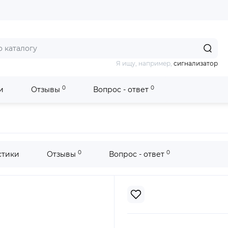
Я ищу, например,
сигнализатор
0
0
и
Отзывы
Вопрос - ответ
polis КВ-17
0
0
стики
Отзывы
Вопрос - ответ