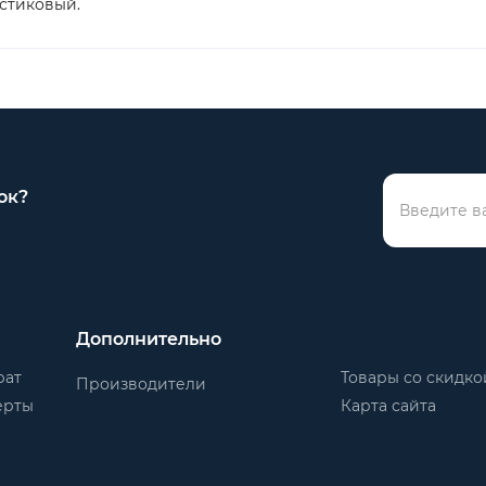
астиковый.
ок?
Дополнительно
рат
Товары со скидко
Производители
ерты
Карта сайта