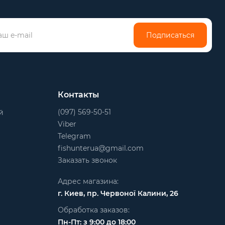
Подписаться
Контакты
(097) 569-50-51
й
Viber
Telegram
fishunterua@gmail.com
Заказать звонок
Адрес магазина:
г. Киев, пр. Червоної Калини, 26
Обработка заказов:
Пн-Пт: з 9:00 до 18:00